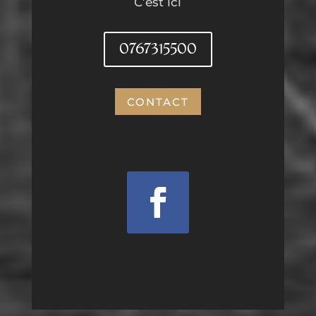
C’est ici
0767315500
CONTACT